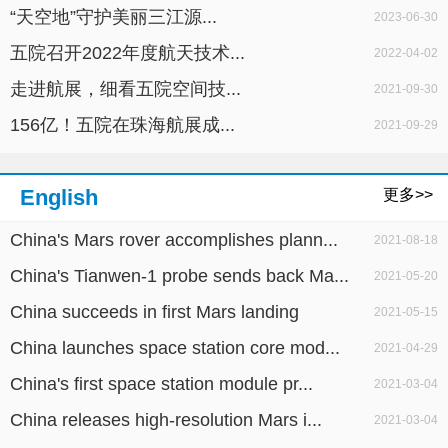
“天空地”守护美丽三江源...
2023-06-30
五院召开2022年度航天技术...
2022-04-02
走进航展，细看五院空间技...
2021-09-30
156亿！五院在珠海航展成...
2021-09-29
English
更多>>
China's Mars rover accomplishes plann...
2021-08-18
China's Tianwen-1 probe sends back Ma...
2021-05-20
China succeeds in first Mars landing
2021-05-15
China launches space station core mod...
2021-04-29
China's first space station module pr...
2021-03-04
China releases high-resolution Mars i...
2021-03-04