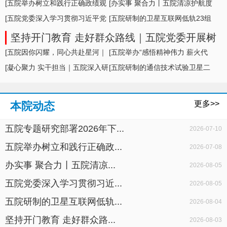
形势及举措
[五院举办树立和践行正确政绩观
[办实事 聚合力丨五院清凉护航度
学习教育专题... ]
[五院党委深入学习贯彻习近平党
盛夏，暖心... ]
[五院研制的卫星互联网低轨23组
建思想，专题... ]
卫星成功发... ]
坚持开门教育 走好群众路线｜五院党委开展树
立和践行正确政绩观学习教育面对面座谈
[五院因你闪耀，同心共赴星河｜
[五院举办“感悟精神伟力 薪火代
五院举办20... ]
[凝心聚力 实干担当｜五院深入研
代相传”暨... ]
[五院研制的通信技术试验卫星二
判科研生产... ]
十七号A星成... ]
更多>>
本院动态
五院专题研究部署2026年下...
2026-07-10
五院举办树立和践行正确政...
2026-07-08
办实事 聚合力丨五院清凉...
2026-08-05
五院党委深入学习贯彻习近...
2026-08-05
五院研制的卫星互联网低轨...
2026-08-04
坚持开门教育 走好群众路...
2026-08-03