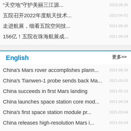
“天空地”守护美丽三江源...
2023-06-30
五院召开2022年度航天技术...
2022-04-02
走进航展，细看五院空间技...
2021-09-30
156亿！五院在珠海航展成...
2021-09-29
English
更多>>
China's Mars rover accomplishes plann...
2021-08-18
China's Tianwen-1 probe sends back Ma...
2021-05-20
China succeeds in first Mars landing
2021-05-15
China launches space station core mod...
2021-04-29
China's first space station module pr...
2021-03-04
China releases high-resolution Mars i...
2021-03-04