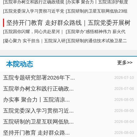
形势及举措
[五院举办树立和践行正确政绩观
[办实事 聚合力丨五院清凉护航度
学习教育专题... ]
[五院党委深入学习贯彻习近平党
盛夏，暖心... ]
[五院研制的卫星互联网低轨23组
建思想，专题... ]
卫星成功发... ]
坚持开门教育 走好群众路线｜五院党委开展树
立和践行正确政绩观学习教育面对面座谈
[五院因你闪耀，同心共赴星河｜
[五院举办“感悟精神伟力 薪火代
五院举办20... ]
[凝心聚力 实干担当｜五院深入研
代相传”暨... ]
[五院研制的通信技术试验卫星二
判科研生产... ]
十七号A星成... ]
更多>>
本院动态
五院专题研究部署2026年下...
2026-07-10
五院举办树立和践行正确政...
2026-07-08
办实事 聚合力丨五院清凉...
2026-08-05
五院党委深入学习贯彻习近...
2026-08-05
五院研制的卫星互联网低轨...
2026-08-04
坚持开门教育 走好群众路...
2026-08-03