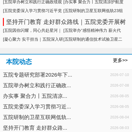
形势及举措
[五院举办树立和践行正确政绩观
[办实事 聚合力丨五院清凉护航度
学习教育专题... ]
[五院党委深入学习贯彻习近平党
盛夏，暖心... ]
[五院研制的卫星互联网低轨23组
建思想，专题... ]
卫星成功发... ]
坚持开门教育 走好群众路线｜五院党委开展树
立和践行正确政绩观学习教育面对面座谈
[五院因你闪耀，同心共赴星河｜
[五院举办“感悟精神伟力 薪火代
五院举办20... ]
[凝心聚力 实干担当｜五院深入研
代相传”暨... ]
[五院研制的通信技术试验卫星二
判科研生产... ]
十七号A星成... ]
更多>>
本院动态
五院专题研究部署2026年下...
2026-07-10
五院举办树立和践行正确政...
2026-07-08
办实事 聚合力丨五院清凉...
2026-08-05
五院党委深入学习贯彻习近...
2026-08-05
五院研制的卫星互联网低轨...
2026-08-04
坚持开门教育 走好群众路...
2026-08-03