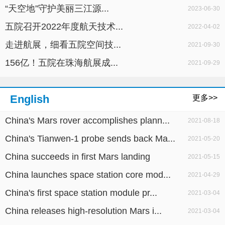
“天空地”守护美丽三江源...
2023-06-30
五院召开2022年度航天技术...
2022-04-02
走进航展，细看五院空间技...
2021-09-30
156亿！五院在珠海航展成...
2021-09-29
English
更多>>
China's Mars rover accomplishes plann...
2021-08-18
China's Tianwen-1 probe sends back Ma...
2021-05-20
China succeeds in first Mars landing
2021-05-15
China launches space station core mod...
2021-04-29
China's first space station module pr...
2021-03-04
China releases high-resolution Mars i...
2021-03-04